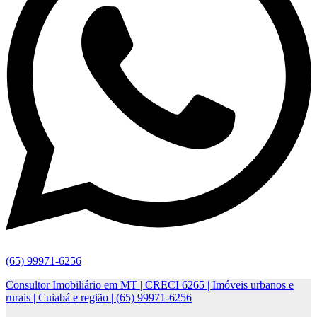
(65) 99971-6256
Consultor Imobiliário em MT | CRECI 6265 | Imóveis urbanos e
rurais | Cuiabá e região | (65) 99971-6256