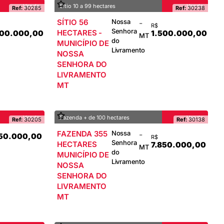
Venda
Sítio 10 a 99 hectares
Venda
Ref:
30285
Ref:
30238
SÍTIO 56
Nossa
-
R$
Senhora
HECTARES -
000.000,00
1.500.000,00
MT
do
MUNICÍPIO DE
Livramento
NOSSA
SENHORA DO
LIVRAMENTO
MT
Venda
Fazenda + de 100 hectares
Venda
Ref:
30205
Ref:
30138
FAZENDA 355
Nossa
-
50.000,00
R$
Senhora
HECTARES
7.850.000,00
MT
do
MUNICÍPIO DE
Livramento
NOSSA
SENHORA DO
LIVRAMENTO
MT