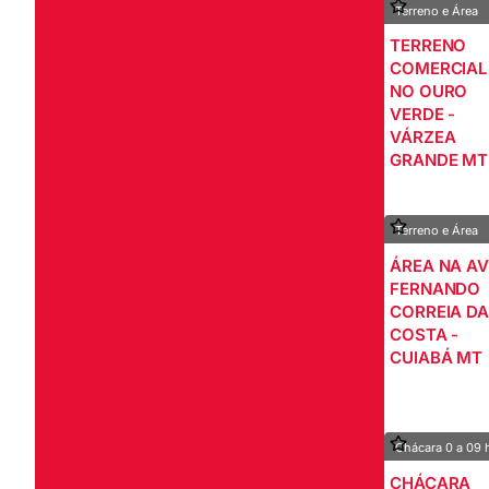
Terreno e Área
TERRENO
COMERCIAL
NO OURO
VERDE -
VÁRZEA
GRANDE MT
Terreno e Área
ÁREA NA A
FERNANDO
CORREIA D
COSTA -
CUIABÁ MT
Chácara 0 a 09 
CHÁCARA