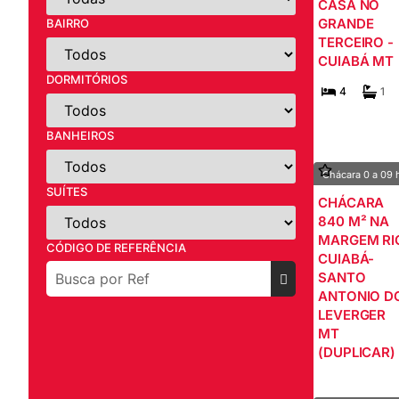
CASA NO
GRANDE
BAIRRO
TERCEIRO -
CUIABÁ MT
DORMITÓRIOS
4
1
BANHEIROS
Chácara 0 a 09 
SUÍTES
CHÁCARA
840 M² NA
MARGEM RI
CÓDIGO DE REFERÊNCIA
CUIABÁ-
SANTO
ANTONIO D
LEVERGER
MT
(DUPLICAR)