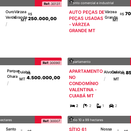
Venda
Ponto comercial e industrial
Ref:
30131
Ouro
Várzea
AUTO PEÇAS DE
Várzea
-
-
70
R$
R$
Verde
Grande
Grande
PEÇAS USADAS
250.000,00
MT
MT
/
- VÁRZEA
GRANDE MT
Venda
Apartamento
Ref:
30090
V
Parque
APARTAMENTO
-
-
Cuiabá
Alvorada
Cuiabá
85
R$
R$
Ohara
NO
4.500.000,00
/
MT
MT
/
A
CONDOMÍNIO
VALENTINA -
CUIABÁ MT
2
2
1
2
hectares
Venda
Sítio 10 a 99 hectares
Ref:
30007
Santo
SÍTIO 61
Nossa
-
-