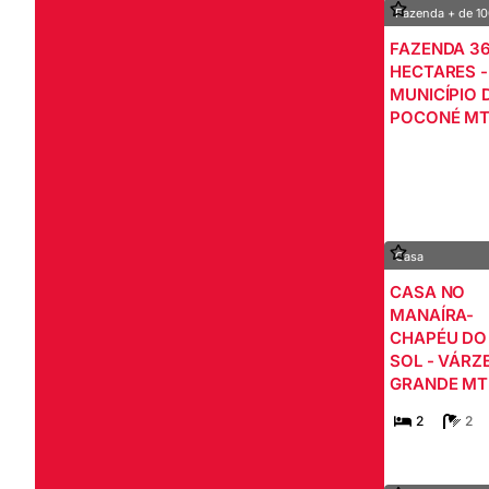
Fazenda + de 10
FAZENDA 3
HECTARES -
MUNICÍPIO 
POCONÉ M
Casa
CASA NO
MANAÍRA-
CHAPÉU DO
SOL - VÁRZ
GRANDE MT
2
2