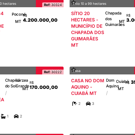
0 hectares
Venda
Sítio 10 a 99 hectares
Ref:
30324
64
SÍTIO 20
Chapada
-
-
Poconé
R$
R$
dos
HECTARES -
4.200.000,00
3.
MT
MT
Guimarães
DE
MUNICÍPIO DE
T
CHAPADA DOS
GUIMARÃES
MT
Venda
Casa
Ref:
30222
Chapéu
Várzea
CASA NO DOM
Dom
-
-
Cuiabá
3
R$
R$
do Sol
Grande
Aquino
AQUINO -
170.000,00
MT
MT
/
/
CUIABÁ MT
EA
2
3
1
2