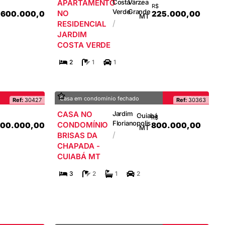
APARTAMENTO
Costa
Várzea
-
R$
Verde
Grande
NO
.600.000,00
225.000,00
MT
/
RESIDENCIAL
JARDIM
COSTA VERDE
2
1
1
Venda
Casa em condomínio fechado
Venda
Ref:
30427
Ref:
30363
CASA NO
Jardim
-
Cuiabá
R$
Florianopolis
CONDOMÍNIO
000.000,00
800.000,00
MT
/
BRISAS DA
CHAPADA -
CUIABÁ MT
3
2
1
2