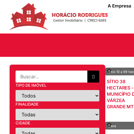
A Empresa
Sítio 10 a 99 he
SÍTIO 38
TIPO DE IMÓVEL
HECTARES -
MUNICÍPIO 
VÁRZEA
FINALIDADE
GRANDE MT
CIDADE
Casa