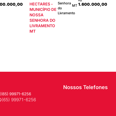
R$
Senhora
HECTARES -
500.000,00
1.600.000,00
MT
do
MUNICÍPIO DE
Livramento
NOSSA
SENHORA DO
LIVRAMENTO
MT
Nossos Telefones
(65) 99971-6256
(65) 99971-6256