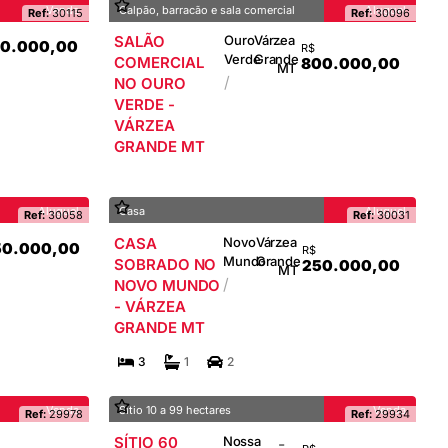
Venda
Galpão, barracão e sala comercial
Aluguel
Ref:
30115
Ref:
30096
SALÃO
Ouro
Várzea
-
0.000,00
R$
Verde
Grande
COMERCIAL
800.000,00
MT
/
NO OURO
VERDE -
VÁRZEA
GRANDE MT
Aluguel
Casa
Aluguel
Ref:
30058
Ref:
30031
CASA
Novo
Várzea
-
0.000,00
R$
Mundo
Grande
SOBRADO NO
250.000,00
MT
/
NOVO MUNDO
- VÁRZEA
GRANDE MT
3
1
2
Venda
Sítio 10 a 99 hectares
Venda
Ref:
29978
Ref:
29934
SÍTIO 60
Nossa
-