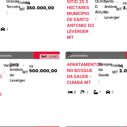
Grande
SÍTIO 25.5
OLHO
Santo
-
-
Cuiabá
R$
R$
Terceiro
D
Antônio
HECTARES
350.000,00
3
MT
MT
ÁGUA
do
/
MUNICÍPIO
Leverger
/
DE SANTO
ANTONIO DO
2
LEVERGER
MT
hectares
Venda
Apartamento
Ref:
30485
Santo
APARTAMENTOS
Bosque
-
-
Varginha
Cuiabá
R$
R$
Antônio
da
NO BOSQUE
500.000,00
2.
/
MT
MT
do
Saúde
O
DA SAÚDE -
Leverger
/
CUIABÁ MT
2
2
1
5
O