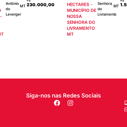
R$
R$
Antônio
Senhora
HECTARES -
230.000,00
1.
MT
MT
do
do
O
MUNICÍPIO DE
Leverger
Livramento
-
NOSSA
SENHORA DO
LIVRAMENTO
MT
MT
Siga-nos nas Redes Sociais