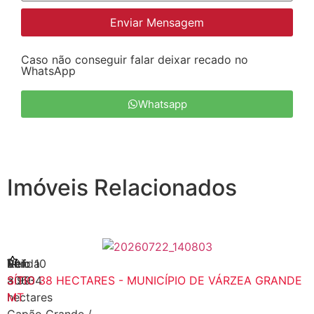
Enviar Mensagem
Caso não conseguir falar deixar recado no
WhatsApp
Whatsapp
Imóveis Relacionados
Venda
Sítio 10
Ref:
a 99
30634
SÍTIO 38 HECTARES - MUNICÍPIO DE VÁRZEA GRANDE
hectares
MT
Capão Grande
/