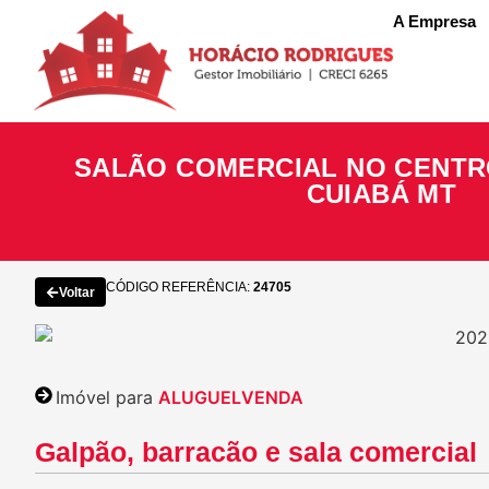
A Empresa
SALÃO COMERCIAL NO CENTRO
CUIABÁ MT
CÓDIGO REFERÊNCIA:
24705
Voltar
Imóvel para
ALUGUEL
VENDA
Galpão, barracão e sala comercial