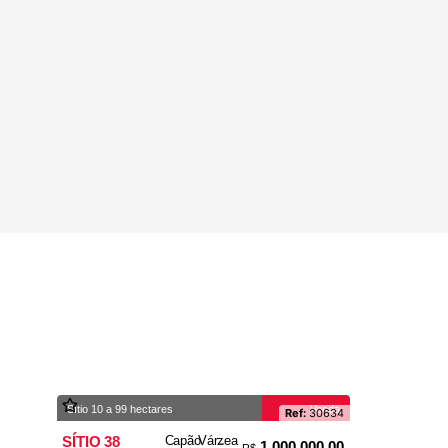
Sítio 10 a 99 hectares
Venda
Ref:
30634
SÍTIO 38
Capão
Várzea
-
1.000.000,00