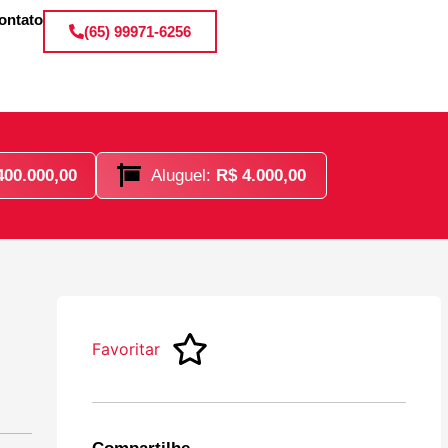
ontato
(65) 99971-6256
400.000,00
Aluguel:
R$ 4.000,00
Favoritar