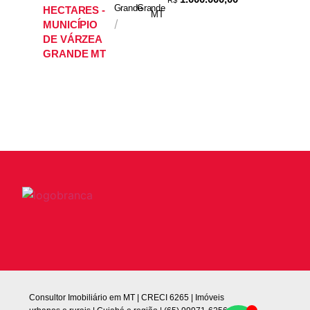
R$
Grande
Grande
HECTARES -
MT
/
MUNICÍPIO
DE VÁRZEA
GRANDE MT
Consultor Imobiliário em MT | CRECI 6265 | Imóveis