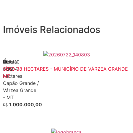
Imóveis Relacionados
Venda
Sítio 10
Ref:
a 99
30634
SÍTIO 38 HECTARES - MUNICÍPIO DE VÁRZEA GRANDE
hectares
MT
Capão Grande
/
Várzea Grande
-
MT
1.000.000,00
R$